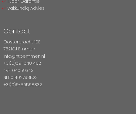
1 Jaar Garantie
Vakkundig Advies
Contact
Oosterbracht 10E
7821CJ Emmen
info@htbemmen.nl
+31(0)591 648 402
KVK 04059343
NL001402798B23
+31(0)6-55558832
Betaal Veilig Met