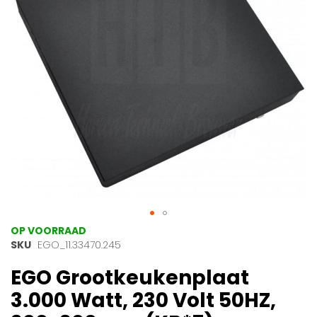
gallerij
Ga
OP VOORRAAD
naar
SKU
EGO_11.33470.245
het
EGO Grootkeukenplaat
begin
van
3.000 Watt, 230 Volt 50HZ,
de
afbeeldingen-