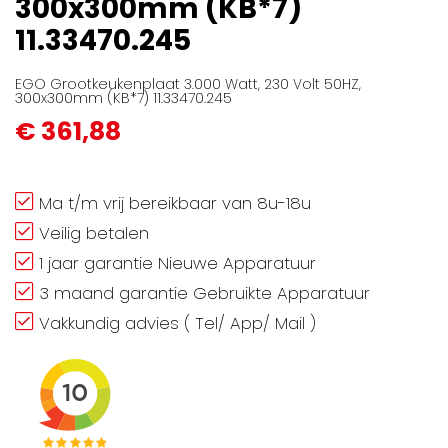
300x300mm (KB*7)
gallerij
11.33470.245
EGO Grootkeukenplaat 3.000 Watt, 230 Volt 50HZ,
300x300mm (KB*7) 11.33470.245
€ 361,88
Ma t/m vrij bereikbaar van 8u-18u
Veilig betalen
1 jaar garantie Nieuwe Apparatuur
3 maand garantie Gebruikte Apparatuur
Vakkundig advies ( Tel/ App/ Mail )