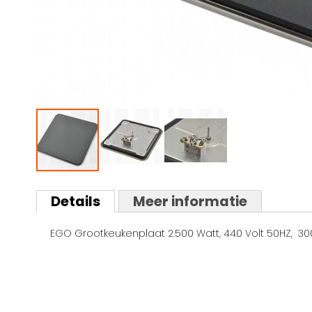
Ga
naar
Details
Meer informatie
het
begin
EGO Grootkeukenplaat 2.500 Watt, 440 Volt 50HZ, 30
van
de
afbeeldingen-
gallerij