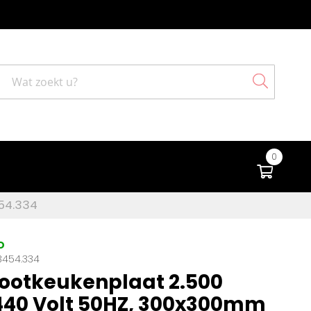
Search
0
Winke
454.334
D
3454.334
ootkeukenplaat 2.500
440 Volt 50HZ, 300x300mm