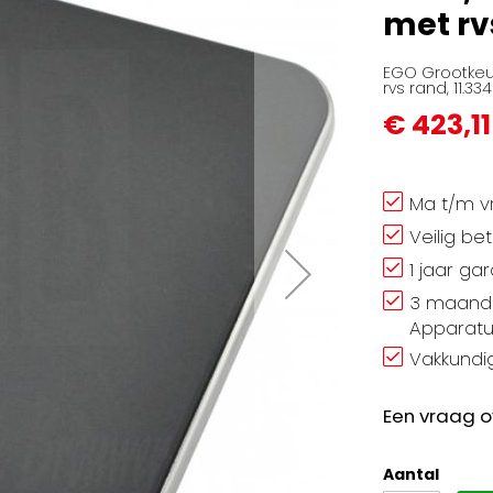
met rv
EGO Grootkeu
rvs rand, 11.33
€ 423,11
Ma t/m vr
Veilig be
1 jaar ga
3 maand 
Apparatu
Vakkundig
Een vraag o
Aantal