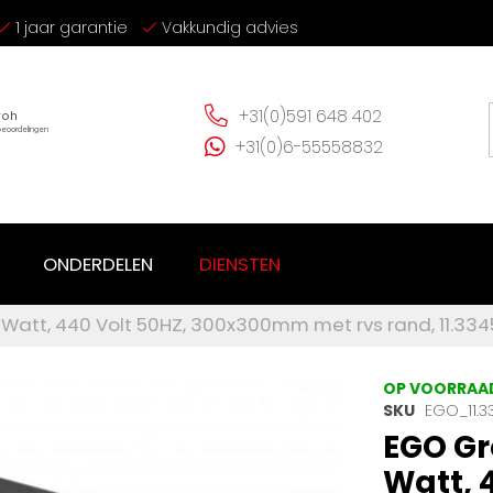
1 jaar garantie
Vakkundig advies
+31(0)591 648 402
+31(0)6-55558832
ONDERDELEN
DIENSTEN
Watt, 440 Volt 50HZ, 300x300mm met rvs rand, 11.33
OP VOORRAA
SKU
EGO_11.3
EGO Gr
Watt, 