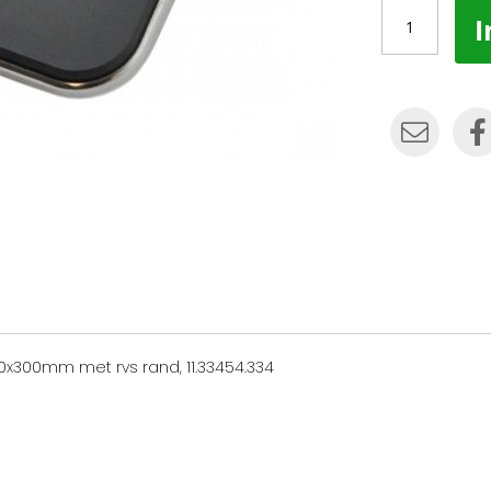
I
0x300mm met rvs rand, 11.33454.334