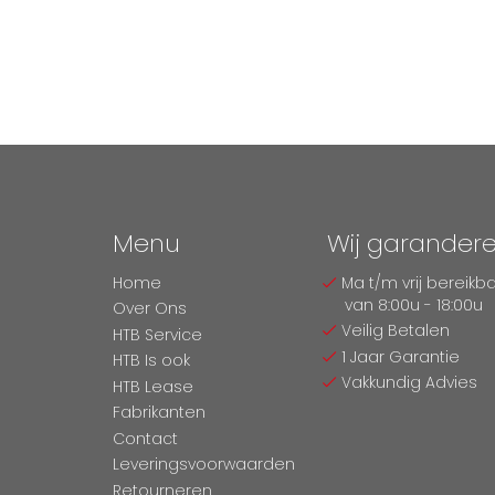
Menu
Wij garander
Home
Ma t/m vrij bereikb
van 8:00u - 18:00u
Over Ons
Veilig Betalen
HTB Service
1 Jaar Garantie
HTB Is ook
Vakkundig Advies
HTB Lease
Fabrikanten
Contact
Leveringsvoorwaarden
Retourneren