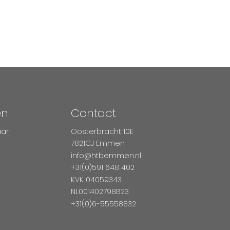
en
Contact
aar
Oosterbracht 10E
7821CJ Emmen
info@htbemmen.nl
+31(0)591 648 402
KVK 04059343
NL001402798B23
+31(0)6-55558832