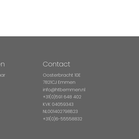
en
Contact
aar
Oosterbracht 10E
7821CJ Emmen
info@htbemmen.nl
+31(0)591 648 402
KVK 04059343
NL001402798B23
+31(0)6-55558832