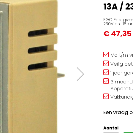
13A / 
EGO Energiere
230V as=18mm,
€ 47,35
Ma t/m vr
Veilig be
1 jaar ga
3 maand 
Apparatu
Vakkundig
Een vraag o
Aantal