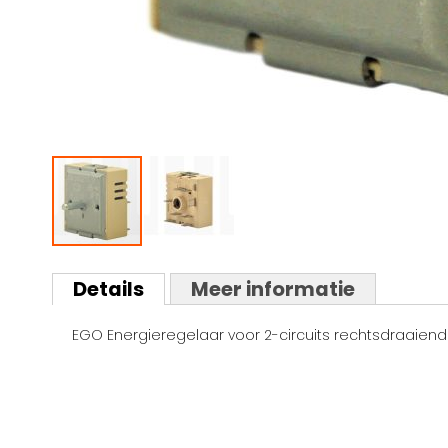
Ga
naar
Details
Meer informatie
het
begin
EGO Energieregelaar voor 2-circuits rechtsdraaiend
van
de
afbeeldingen-
gallerij