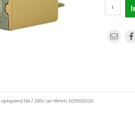
I
 oplopend 13A / 230V as=18mm, 50.55021.120