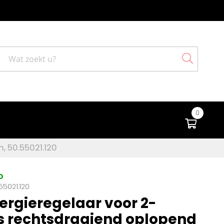
Search
0
Winke
, 50.55021.120
D
5021.120
ergieregelaar voor 2-
ts rechtsdraaiend oplopend