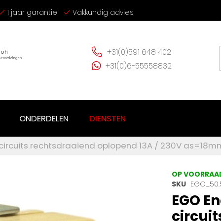
1 jaar garantie
Vakkundig advies
+31(0)591 648 402
+31(0)6-55558832
ONDERDELEN
DIENSTEN
circuits rechtsdraaiend oplopend 13A / 230V as=18mm
OP VOORRAA
SKU
EGO_50.5
EGO En
circui