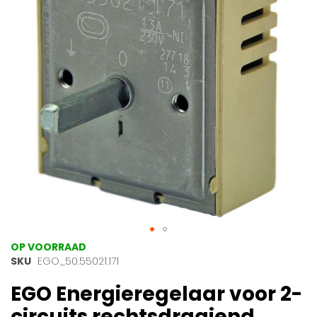
afbeeldingen-
gallerij
Ga
OP VOORRAAD
naar
SKU
EGO_50.55021.171
het
EGO Energieregelaar voor 2-
begin
van
circuits rechtsdraaiend
de