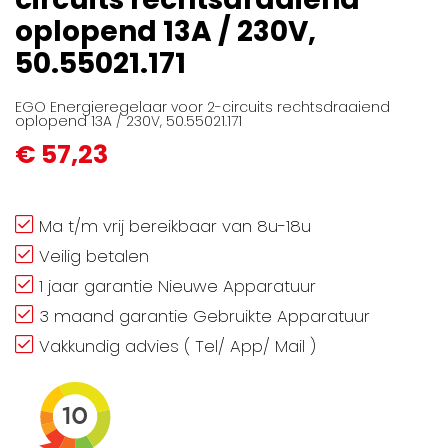
afbeeldingen-
oplopend 13A / 230V,
gallerij
50.55021.171
EGO Energieregelaar voor 2-circuits rechtsdraaiend
oplopend 13A / 230V, 50.55021.171
€ 57,23
Ma t/m vrij bereikbaar van 8u-18u
Veilig betalen
1 jaar garantie Nieuwe Apparatuur
3 maand garantie Gebruikte Apparatuur
Vakkundig advies ( Tel/ App/ Mail )