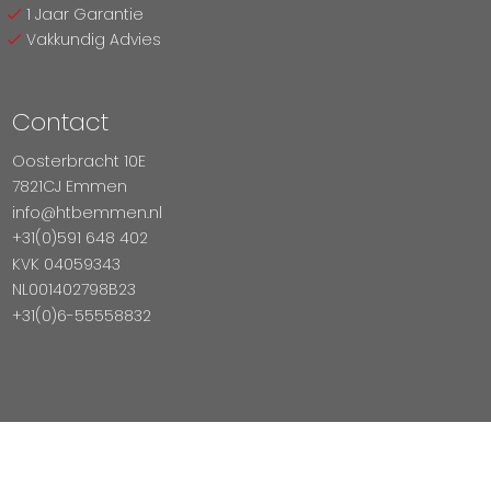
1 Jaar Garantie
Vakkundig Advies
Contact
Oosterbracht 10E
7821CJ Emmen
info@htbemmen.nl
+31(0)591 648 402
KVK 04059343
NL001402798B23
+31(0)6-55558832
Betaal Veilig Met