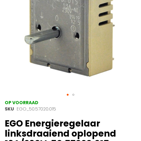
gallerij
Ga
OP VOORRAAD
naar
SKU
EGO_50.57020.015
het
EGO Energieregelaar
begin
van
linksdraaiend oplopend
de
afbeeldingen-