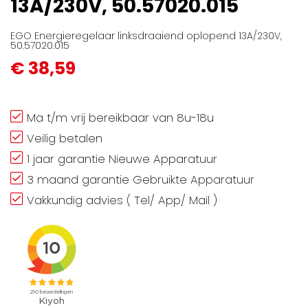
13A/230V, 50.57020.015
gallerij
EGO Energieregelaar linksdraaiend oplopend 13A/230V,
50.57020.015
€ 38,59
Ma t/m vrij bereikbaar van 8u-18u
Veilig betalen
1 jaar garantie Nieuwe Apparatuur
3 maand garantie Gebruikte Apparatuur
Vakkundig advies ( Tel/ App/ Mail )