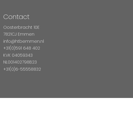
Contact
Oosterbracht 10E
7821CJ Emmen
info@htbemmen.nl
+31(0)591 648 402
KVK 04059343
NL001402798B23
+31(0)6-55558832
Betaal Veilig Met
Copyright © 2026 HTB Emmen
Magento Webshop door InDiv Solutions B.V.