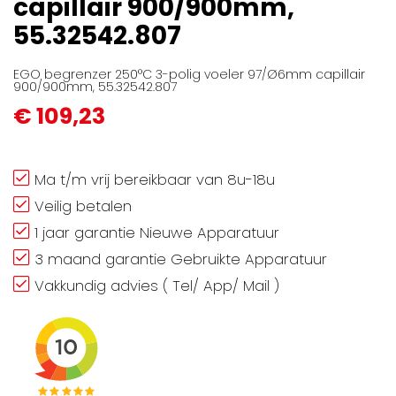
capillair 900/900mm,
gallerij
55.32542.807
EGO begrenzer 250°C 3-polig voeler 97/Ø6mm capillair
900/900mm, 55.32542.807
€ 109,23
Ma t/m vrij bereikbaar van 8u-18u
Veilig betalen
1 jaar garantie Nieuwe Apparatuur
3 maand garantie Gebruikte Apparatuur
Vakkundig advies ( Tel/ App/ Mail )