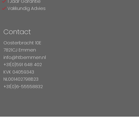
1 Jaar Garantie
Vakkundig Advies
Contact
Oosterbracht 10E
7821CJ Emmen
info@htbemmen.nl
+31(0)591 648 402
KVK 04059343
NL001402798B23
+31(0)6-55558832
Betaal Veilig Met