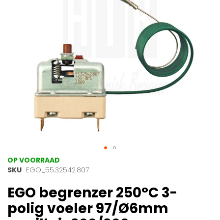
gallerij
Ga
OP VOORRAAD
naar
SKU
EGO_55.32542.807
het
EGO begrenzer 250°C 3-
begin
van
polig voeler 97/Ø6mm
de
afbeeldingen-