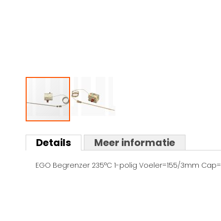
Ga
naar
Details
Meer informatie
het
begin
EGO Begrenzer 235°C 1-polig Voeler=155/3mm Cap=1
van
de
afbeeldingen-
gallerij