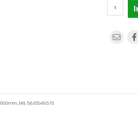
I
100mm, M9, 56.10549.570