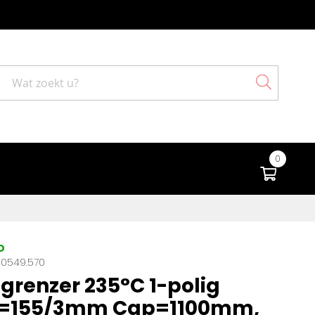
Search
0
Winke
D
10549.570
grenzer 235°C 1-polig
r=155/3mm Cap=1100mm,