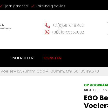
1 jaar garantie
Vakkundig advies
+31(0)591 648 402
+31(0)6-55558832
ONDERDELEN
DIENSTEN
g Voeler=155/3mm Cap=1100mm, M9, 56.10549.570
OP VOORRAA
SKU
EGO_56.
EGO Be
Voele