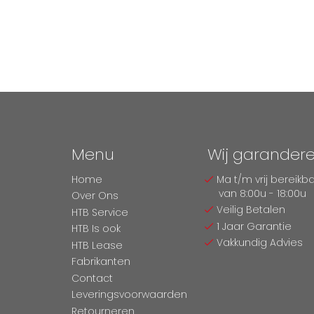
Menu
Wij garander
Home
Ma t/m vrij bereikb
van 8:00u - 18:00u
Over Ons
Veilig Betalen
HTB Service
1 Jaar Garantie
HTB Is ook
Vakkundig Advies
HTB Lease
Fabrikanten
Contact
Leveringsvoorwaarden
Retourneren