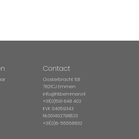
en
Contact
aar
Oosterbracht 10E
7821CJ Emmen
info@htbemmen.nl
+31(0)591 648 402
KVK 04059343
NL001402798B23
+31(0)6-55558832