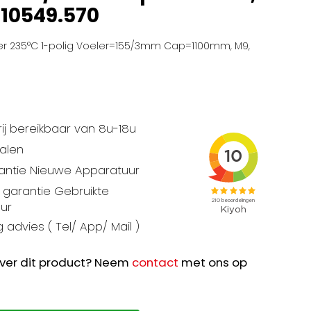
.10549.570
r 235°C 1-polig Voeler=155/3mm Cap=1100mm, M9,
ij bereikbaar van 8u-18u
talen
rantie Nieuwe Apparatuur
garantie Gebruikte
ur
 advies ( Tel/ App/ Mail )
ver dit product? Neem
contact
met ons op