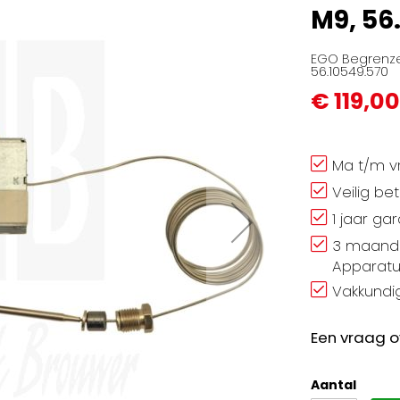
M9, 56
EGO Begrenze
56.10549.570
€ 119,00
Ma t/m vr
Veilig be
1 jaar ga
3 maand 
Apparatu
Vakkundig
Een vraag o
Aantal