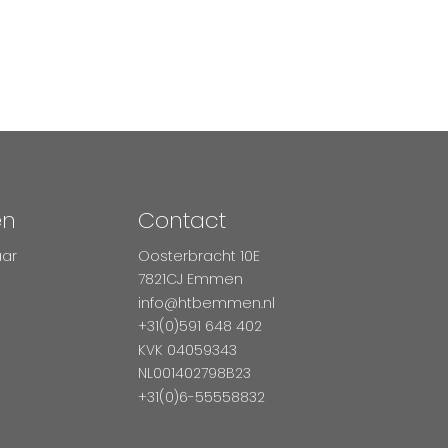
en
Contact
aar
Oosterbracht 10E
7821CJ Emmen
info@htbemmen.nl
+31(0)591 648 402
KVK 04059343
NL001402798B23
+31(0)6-55558832