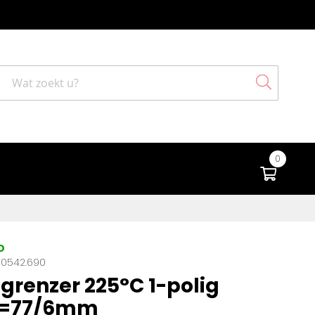
Search
0
Winke
D
10542.690
grenzer 225°C 1-polig
r=77/6mm