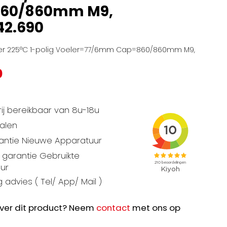
60/860mm M9,
42.690
r 225°C 1-polig Voeler=77/6mm Cap=860/860mm M9,
0
ij bereikbaar van 8u-18u
talen
rantie Nieuwe Apparatuur
garantie Gebruikte
ur
 advies ( Tel/ App/ Mail )
ver dit product? Neem
contact
met ons op