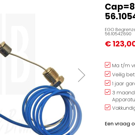
Cap=8
56.105
EGO Begrenze
56.10542.690
€ 123,0
Ma t/m vr
Veilig be
1 jaar ga
3 maand 
Apparatu
Vakkundig
Een vraag o