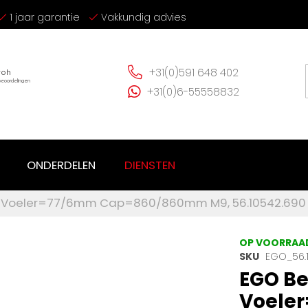
1 jaar garantie
Vakkundig advies
+31(0)591 648 402
+31(0)6-55558832
ONDERDELEN
DIENSTEN
ig Voeler=77/6mm Cap=860/860mm M9, 56.10542.690
OP VOORRAA
SKU
EGO_56.
EGO Be
Voele