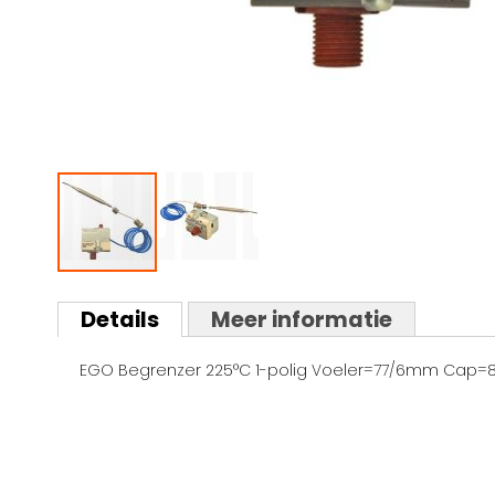
Ga
naar
Details
Meer informatie
het
begin
EGO Begrenzer 225°C 1-polig Voeler=77/6mm Cap=
van
de
afbeeldingen-
gallerij