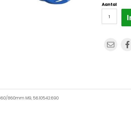
Aantal
I
860/860mm M9, 56.10542.690