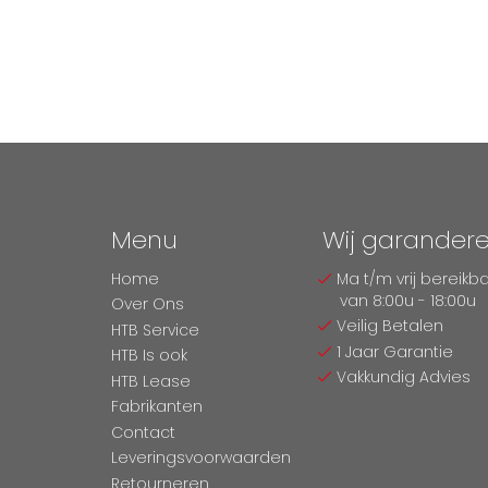
Menu
Wij garander
Home
Ma t/m vrij bereikb
van 8:00u - 18:00u
Over Ons
Veilig Betalen
HTB Service
1 Jaar Garantie
HTB Is ook
Vakkundig Advies
HTB Lease
Fabrikanten
Contact
Leveringsvoorwaarden
Retourneren