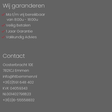
Wij garanderen
Ma t/m vrij bereikbaar
van 8:00u - 18:00u
Veilig Betalen
1 Jaar Garantie
Vakkundig Advies
Contact
Oosterbracht 10E
7821CJ Emmen
info@htbemmen.nl
+31(0)591 648 402
KVK 04059343
NL001402798B23
+31(0)6-55558832