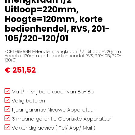
afbeeldingen-
Uitloop=220mm,
gallerij
Hoogte=120mm, korte
bedienhendel, RVS, 201-
105/220-120/01
ECHTERMANN 1-Hendel mengkraan 1/2″ Uitloop=220mm,
Hoogte=120mm, korte bedienhendel, RVS, 201-105/220-
120/01
€ 251,52
Ma t/m vrij bereikbaar van 8u-18u
Veilig betalen
1 jaar garantie Nieuwe Apparatuur
3 maand garantie Gebruikte Apparatuur
Vakkundig advies ( Tel/ App/ Mail )