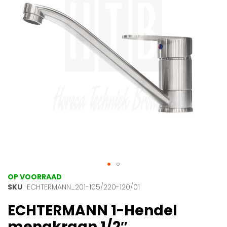
afbeeldingen-
gallerij
Ga
OP VOORRAAD
naar
SKU
ECHTERMANN_201-105/220-120/01
het
ECHTERMANN 1-Hendel
begin
van
mengkraan 1/2″
de