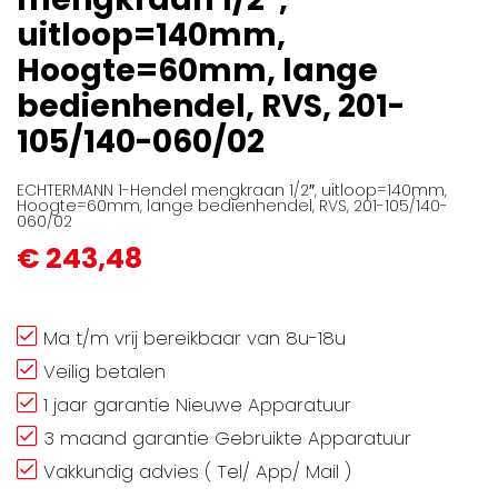
afbeeldingen-
uitloop=140mm,
gallerij
Hoogte=60mm, lange
bedienhendel, RVS, 201-
105/140-060/02
ECHTERMANN 1-Hendel mengkraan 1/2″, uitloop=140mm,
Hoogte=60mm, lange bedienhendel, RVS, 201-105/140-
060/02
€ 243,48
Ma t/m vrij bereikbaar van 8u-18u
Veilig betalen
1 jaar garantie Nieuwe Apparatuur
3 maand garantie Gebruikte Apparatuur
Vakkundig advies ( Tel/ App/ Mail )