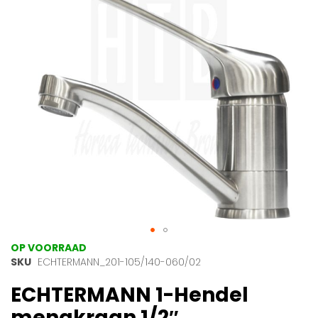
afbeeldingen-
gallerij
Ga
OP VOORRAAD
naar
SKU
ECHTERMANN_201-105/140-060/02
het
ECHTERMANN 1-Hendel
begin
van
mengkraan 1/2″,
de