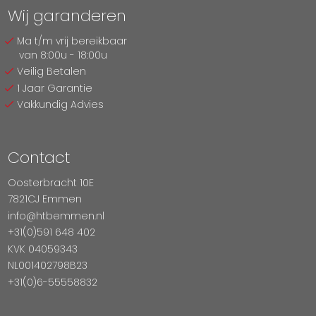
Wij garanderen
Ma t/m vrij bereikbaar
van 8:00u - 18:00u
Veilig Betalen
1 Jaar Garantie
Vakkundig Advies
Contact
Oosterbracht 10E
7821CJ Emmen
info@htbemmen.nl
+31(0)591 648 402
KVK 04059343
NL001402798B23
+31(0)6-55558832