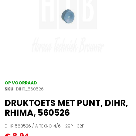
Ga
OP VOORRAAD
naar
SKU
DIHR_560526
het
DRUKTOETS MET PUNT, DIHR,
begin
van
RHIMA, 560526
de
afbeeldingen-
gallerij
DIHR 560526 / A TEKNO 4/6 - 29P - 32P