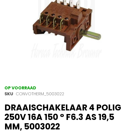
gallerij
Ga
OP VOORRAAD
naar
SKU
CONVOTHERM_5003022
het
DRAAISCHAKELAAR 4 POLIG
begin
van
250V 16A 150 ° F6.3 AS 19,5
de
afbeeldingen-
MM, 5003022
gallerij