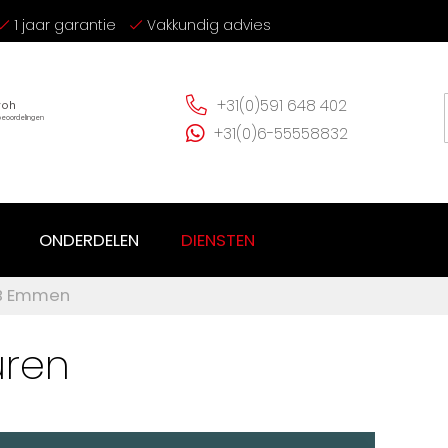
1 jaar garantie
Vakkundig advies
+31(0)591 648 402
+31(0)6-55558832
ONDERDELEN
DIENSTEN
TB Emmen
uren