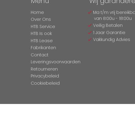
Menu
Wij garander
Home
Ma t/m vrij bereikb
van 8:00u - 18:00u
Over Ons
Veilig Betalen
HTB Service
1 Jaar Garantie
HTB Is ook
Vakkundig Advies
HTB Lease
Fabrikanten
Contact
Leveringsvoorwaarden
Retourneren
Privacybeleid
Cookiebeleid