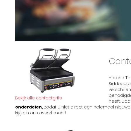
Conta
Horeca Tec
Siddeburen
verschille
benodigde
Bekijk alle contactgrills
heeft. Daar
onderdelen,
zodat u niet direct een helemaal nieuw
kijkje in ons assortiment!