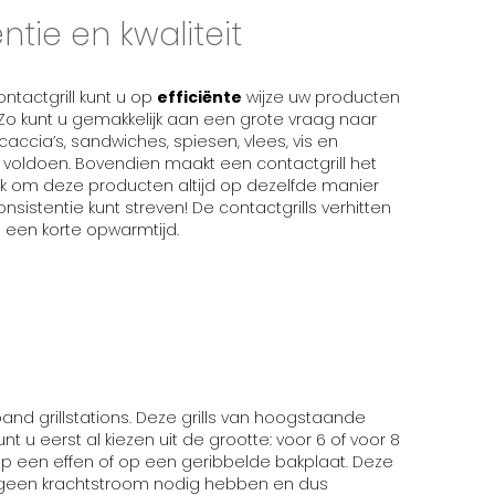
ëntie en kwaliteit
ntactgrill kunt u op
efficiënte
wijze uw producten
Zo kunt u gemakkelijk aan een grote vraag naar
ocaccia’s, sandwiches, spiesen, vlees, vis en
voldoen. Bovendien maakt een contactgrill het
jk om deze producten altijd op dezelfde manier
nsistentie kunt streven! De contactgrills verhitten
 een korte opwarmtijd.
and grillstations. Deze grills van hoogstaande
kunt u eerst al kiezen uit de grootte: voor 6 of voor 8
 op een effen of op een geribbelde bakplaat. Deze
geen krachtstroom nodig hebben en dus