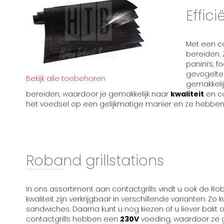
Effici
Met een co
bereiden. 
panini’s, f
gevogelte 
Bekijk alle toebehoren
gemakkeli
bereiden, waardoor je gemakkelijk naar
kwaliteit
en co
het voedsel op een gelijkmatige manier en ze hebben
Roband grillstations
In ons assortiment aan contactgrills vindt u ook de Rob
kwaliteit zijn verkrijgbaar in verschillende varianten. Zo 
sandwiches. Daarna kunt u nog kiezen of u liever bakt
contactgrills hebben een
230V
voeding, waardoor ze 