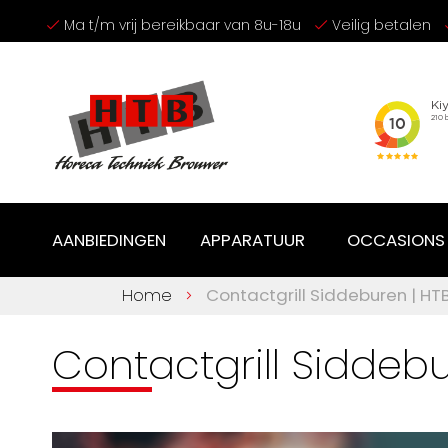
Ga
Ma t/m vrij bereikbaar van 8u-18u
Veilig betalen
naar
de
inhoud
AANBIEDINGEN
APPARATUUR
OCCASIONS
Home
Contactgrill Siddeburen | H
Contactgrill Siddeb