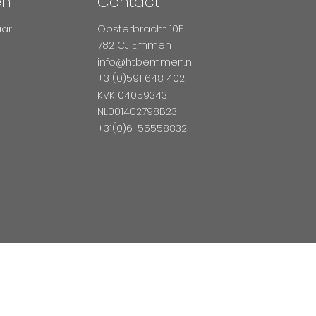
en
Contact
aar
Oosterbracht 10E
7821CJ Emmen
info@htbemmen.nl
+31(0)591 648 402
KVK 04059343
NL001402798B23
+31(0)6-55558832
Betaal Veilig Met