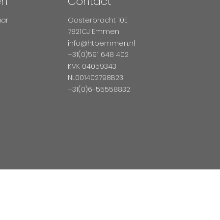
en
Contact
aar
Oosterbracht 10E
7821CJ Emmen
info@htbemmen.nl
+31(0)591 648 402
KVK 04059343
NL001402798B23
+31(0)6-55558832
Betaal Veilig Met