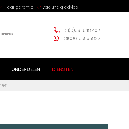
1 jaar garantie
Vakkundig advies
+31(0)591 648 402
+31(0)6-55558832
ONDERDELEN
DIENSTEN
mmen