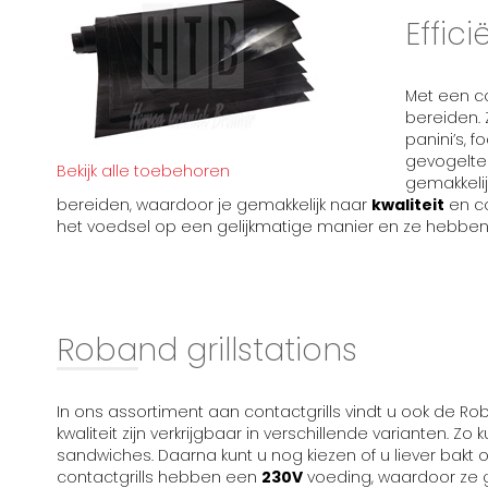
Effici
Met een co
bereiden. 
panini’s, f
gevogelte 
Bekijk alle toebehoren
gemakkeli
bereiden, waardoor je gemakkelijk naar
kwaliteit
en co
het voedsel op een gelijkmatige manier en ze hebben
Roband grillstations
In ons assortiment aan contactgrills vindt u ook de Rob
kwaliteit zijn verkrijgbaar in verschillende varianten. Zo 
sandwiches. Daarna kunt u nog kiezen of u liever bakt
contactgrills hebben een
230V
voeding, waardoor ze 