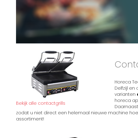
Contac
Horeca Tec
Delfzijl e
varianten
horeca ap
Bekijk alle contactgrills
Daarnaast 
zodat u niet direct een helemaal nieuwe machine hoeft
assortiment!