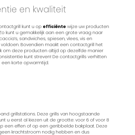
ëntie en kwaliteit
ntactgrill kunt u op
efficiënte
wijze uw producten
Zo kunt u gemakkelijk aan een grote vraag naar
ocaccia’s, sandwiches, spiesen, vlees, vis en
voldoen. Bovendien maakt een contactgrill het
jk om deze producten altijd op dezelfde manier
nsistentie kunt streven! De contactgrills verhitten
 een korte opwarmtijd.
and grillstations. Deze grills van hoogstaande
kunt u eerst al kiezen uit de grootte: voor 6 of voor 8
 op een effen of op een geribbelde bakplaat. Deze
geen krachtstroom nodig hebben en dus