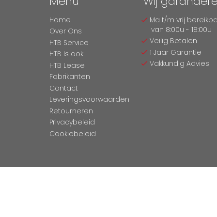
Menu
Wij garander
Home
Ma t/m vrij bereikb
van 8:00u - 18:00u
Over Ons
Veilig Betalen
HTB Service
1 Jaar Garantie
HTB Is ook
Vakkundig Advies
HTB Lease
Fabrikanten
Contact
Leveringsvoorwaarden
Retourneren
Privacybeleid
Cookiebeleid