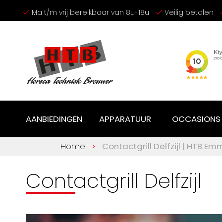
Ga
Ma t/m vrij bereikbaar van 8u-18u
Veilig betalen
naar
de
inhoud
AANBIEDINGEN
APPARATUUR
OCCASIONS
Home
Contactgrill Delfzijl | HTB E
Contactgrill Delfzijl