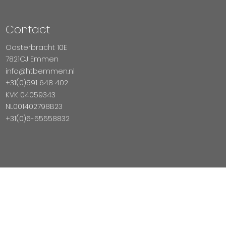
Contact
Oosterbracht 10E
7821CJ Emmen
info@htbemmen.nl
+31(0)591 648 402
KVK 04059343
NL001402798B23
+31(0)6-55558832
Betaal Veilig Met
Copyright © 2026 HTB Emmen
Magento Webshop door InDiv Solutions B.V.