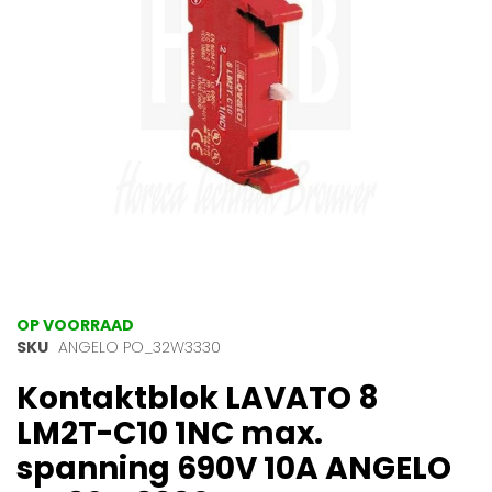
gallerij
Ga
OP VOORRAAD
naar
SKU
ANGELO PO_32W3330
het
Kontaktblok LAVATO 8
begin
van
LM2T-C10 1NC max.
de
afbeeldingen-
spanning 690V 10A ANGELO
gallerij