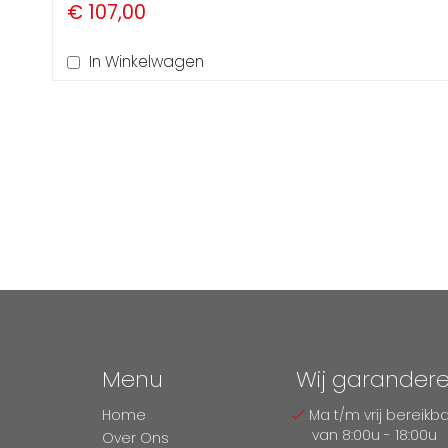
€ 107,00
In Winkelwagen
Menu
Wij garander
Home
Ma t/m vrij bereikb
van 8:00u - 18:00u
Over Ons