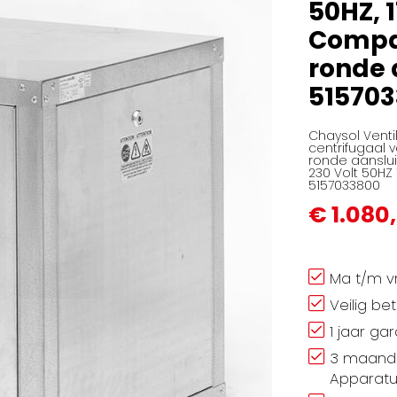
50HZ, 
Compac
ronde 
51570
Chaysol Vent
centrifugaal v
ronde aanslui
230 Volt 50HZ 
5157033800
€ 1.080
Ma t/m vr
Veilig be
1 jaar ga
3 maand 
Apparatu