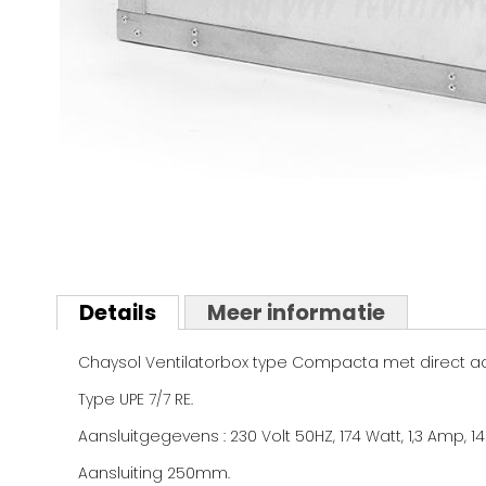
Ga
naar
het
begin
van
Details
Meer informatie
de
afbeeldingen-
gallerij
Chaysol Ventilatorbox type Compacta met direct aan
Type UPE 7/7 RE.
Aansluitgegevens : 230 Volt 50HZ, 174 Watt, 1,3 Amp, 1
Aansluiting 250mm.