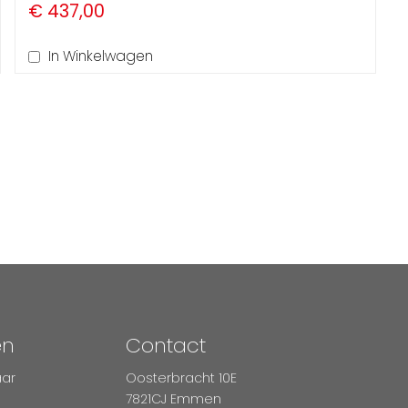
€ 437,00
In Winkelwagen
en
Contact
aar
Oosterbracht 10E
7821CJ Emmen