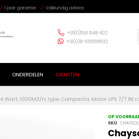
1 jaar garantie
Vakkundig advies
+31(0)591 648 402
+31(0)6-55558832
ONDERDELEN
DIENSTEN
174 Watt, 1000M3/H, type Compacta. Motor UPE 7/7 RE
OP VOORRAA
SKU
CHAYSOL
Chayso