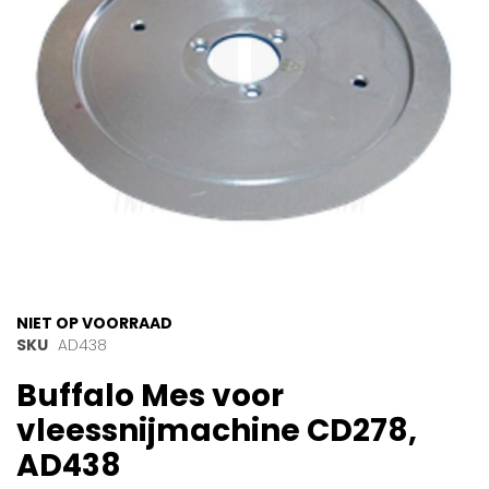
gallerij
Ga
NIET OP VOORRAAD
naar
SKU
AD438
het
Buffalo Mes voor
begin
van
vleessnijmachine CD278,
de
afbeeldingen-
AD438
gallerij