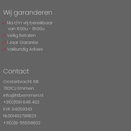
Wij garanderen
Ma t/m vrij bereikbaar
van 8:00u - 18:00u
Veilig Betalen
1 Jaar Garantie
Vakkundig Advies
Contact
Oosterbracht 10E
7821CJ Emmen
info@htbemmen.nl
+31(0)591 648 402
KVK 04059343
NL001402798B23
+31(0)6-55558832