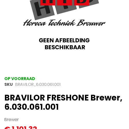
Ga
OP VOORRAAD
naar
SKU
BRAVILOR_6.030.061.001
het
BRAVILOR FRESHONE Brewer,
begin
van
6.030.061.001
de
afbeeldingen-
gallerij
Brewer