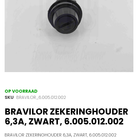
gallerij
Ga
OP VOORRAAD
naar
SKU
BRAVILOR_6.005.012.002
het
BRAVILOR ZEKERINGHOUDER
begin
van
6,3A, ZWART, 6.005.012.002
de
afbeeldingen-
gallerij
BRAVILOR ZEKERINGHOUDER 6,3A, ZWART, 6.005.012.002