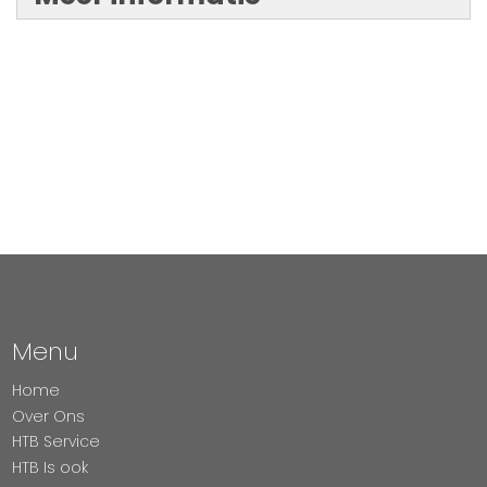
Menu
Home
Over Ons
HTB Service
HTB Is ook