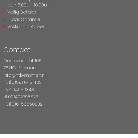
van 8:00u - 18:00u
Veilig Betalen
1 Jaar Garantie
Vakkundig Advies
Contact
Oosterbracht 10E
7821CJ Emmen
info@htbemmen.nl
+31(0)591 648 402
KVK 04059343
NL001402798B23
+31(0)6-55558832