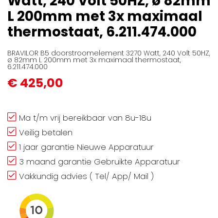
Watt, 240 Volt 50HZ, ø 82mm
gallerij
L 200mm met 3x maximaal
thermostaat, 6.211.474.000
BRAVILOR B5 doorstroomelement 3270 Watt, 240 Volt 50HZ,
ø 82mm L 200mm met 3x maximaal thermostaat,
6.211.474.000
€ 425,00
Ma t/m vrij bereikbaar van 8u-18u
Veilig betalen
1 jaar garantie Nieuwe Apparatuur
3 maand garantie Gebruikte Apparatuur
Vakkundig advies ( Tel/ App/ Mail )