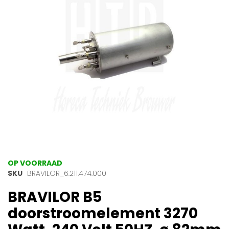
afbeeldingen-
gallerij
Ga
OP VOORRAAD
naar
SKU
BRAVILOR_6.211.474.000
het
BRAVILOR B5
begin
van
doorstroomelement 3270
de
afbeeldingen-