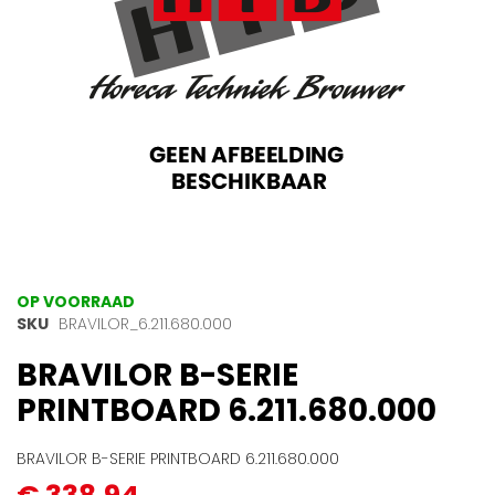
Ga
OP VOORRAAD
naar
SKU
BRAVILOR_6.211.680.000
het
BRAVILOR B-SERIE
begin
van
PRINTBOARD 6.211.680.000
de
afbeeldingen-
gallerij
BRAVILOR B-SERIE PRINTBOARD 6.211.680.000