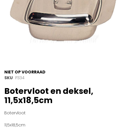
Ga
NIET OP VOORRAAD
naar
SKU
P334
het
Botervloot en deksel,
begin
van
11,5x18,5cm
de
afbeeldingen-
gallerij
Botervloot
11,5x18,5cm