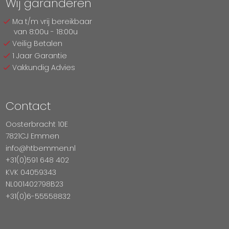
Wij garanderen
Ma t/m vrij bereikbaar
van 8:00u - 18:00u
Veilig Betalen
1 Jaar Garantie
Vakkundig Advies
Contact
Oosterbracht 10E
7821CJ Emmen
info@htbemmen.nl
+31(0)591 648 402
KVK 04059343
NL001402798B23
+31(0)6-55558832