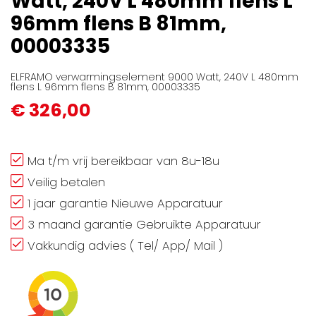
Watt, 240V L 480mm flens L
gallerij
96mm flens B 81mm,
00003335
ELFRAMO verwarmingselement 9000 Watt, 240V L 480mm
flens L 96mm flens B 81mm, 00003335
€ 326,00
Ma t/m vrij bereikbaar van 8u-18u
Veilig betalen
1 jaar garantie Nieuwe Apparatuur
3 maand garantie Gebruikte Apparatuur
Vakkundig advies ( Tel/ App/ Mail )