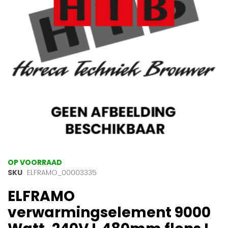
afbeeldingen-
gallerij
Ga
OP VOORRAAD
naar
SKU
ELFRAMO_00003335
het
ELFRAMO
begin
van
verwarmingselement 9000
de
afbeeldingen-