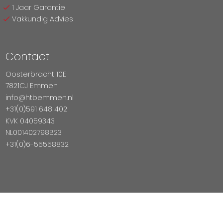
1 Jaar Garantie
Vakkundig Advies
Contact
Oosterbracht 10E
7821CJ Emmen
info@htbemmen.nl
+31(0)591 648 402
KVK 04059343
NL001402798B23
+31(0)6-55558832
Betaal Veilig Met