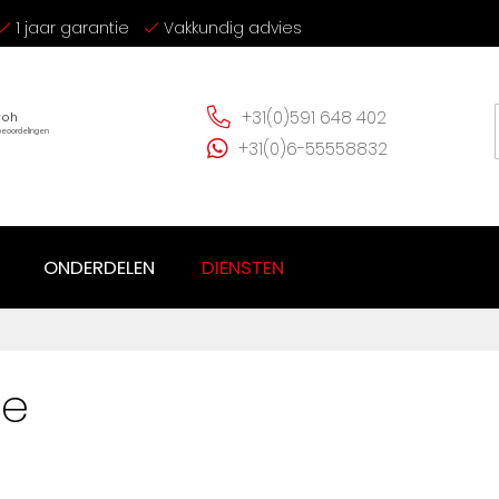
1 jaar garantie
Vakkundig advies
+31(0)591 648 402
+31(0)6-55558832
ONDERDELEN
DIENSTEN
pe