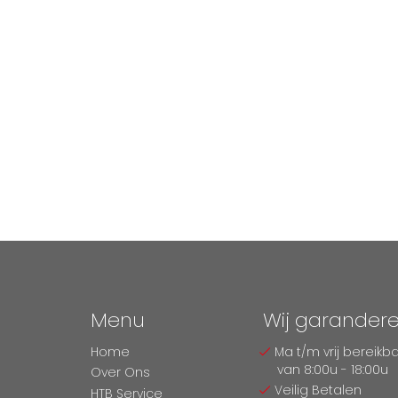
Menu
Wij garander
Home
Ma t/m vrij bereikb
van 8:00u - 18:00u
Over Ons
Veilig Betalen
HTB Service