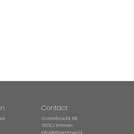
en
Contact
aar
Oosterbracht 10E
7821CJ Emmen
info@htbemmen.nl