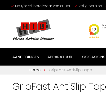
Ga
Ma t/m vrij bereikbaar van 8u-18u
Veilig betalen
naar
de
inhoud
AANBIEDINGEN
APPARATUUR
OCCASIONS
Home
GripFast AntiSlip Tape
GripFast AntiSlip Ta