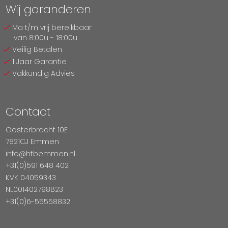
Wij garanderen
Ma t/m vrij bereikbaar
van 8:00u - 18:00u
Veilig Betalen
1 Jaar Garantie
Vakkundig Advies
Contact
Oosterbracht 10E
7821CJ Emmen
info@htbemmen.nl
+31(0)591 648 402
KVK 04059343
NL001402798B23
+31(0)6-55558832