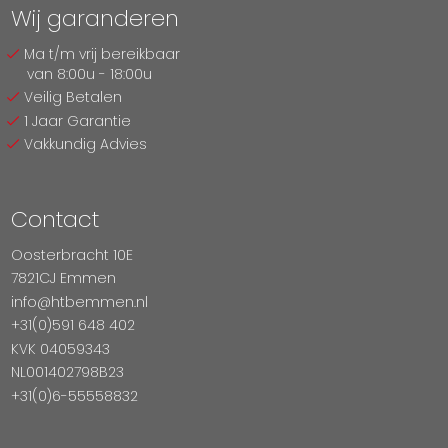
Wij garanderen
Ma t/m vrij bereikbaar
van 8:00u - 18:00u
Veilig Betalen
1 Jaar Garantie
Vakkundig Advies
Contact
Oosterbracht 10E
7821CJ Emmen
info@htbemmen.nl
+31(0)591 648 402
KVK 04059343
NL001402798B23
+31(0)6-55558832