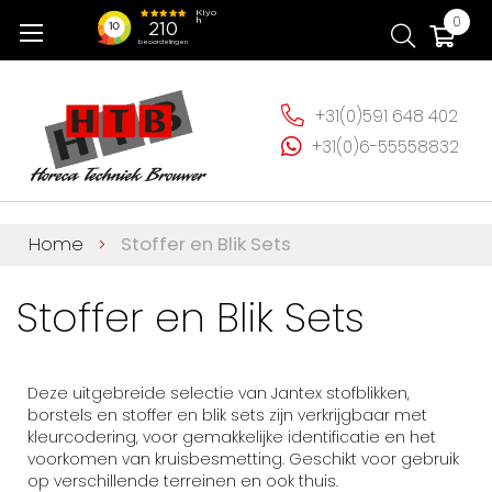
Ga
Wi
0
naar
de
inhoud
+31(0)591 648 402
+31(0)6-55558832
Home
Stoffer en Blik Sets
Stoffer en Blik Sets
Deze uitgebreide selectie van Jantex stofblikken,
borstels en stoffer en blik sets zijn verkrijgbaar met
kleurcodering, voor gemakkelijke identificatie en het
voorkomen van kruisbesmetting. Geschikt voor gebruik
op verschillende terreinen en ook thuis.