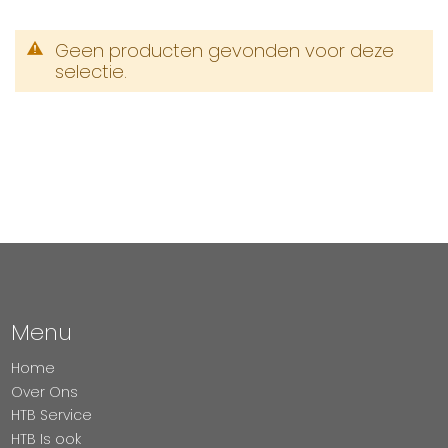
Geen producten gevonden voor deze
selectie.
Menu
Home
Over Ons
HTB Service
HTB Is ook