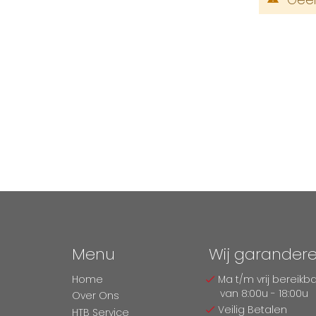
Menu
Wij garander
Home
Ma t/m vrij bereikb
van 8:00u - 18:00u
Over Ons
Veilig Betalen
HTB Service