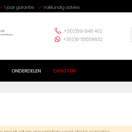
1 jaar garantie
Vakkundig advies
+31(0)591 648 402
+31(0)6-55558832
ONDERDELEN
DIENSTEN
 producten gevonden voor deze selectie.