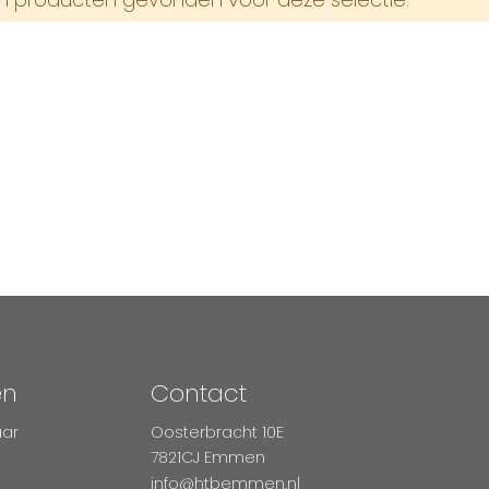
en
Contact
aar
Oosterbracht 10E
7821CJ Emmen
info@htbemmen.nl