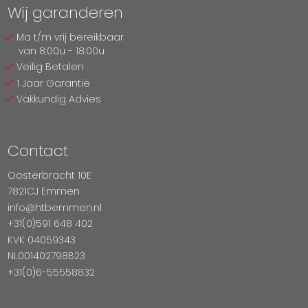
Wij garanderen
Ma t/m vrij bereikbaar
van 8:00u - 18:00u
Veilig Betalen
1 Jaar Garantie
Vakkundig Advies
Contact
Oosterbracht 10E
7821CJ Emmen
info@htbemmen.nl
+31(0)591 648 402
KVK 04059343
NL001402798B23
+31(0)6-55558832