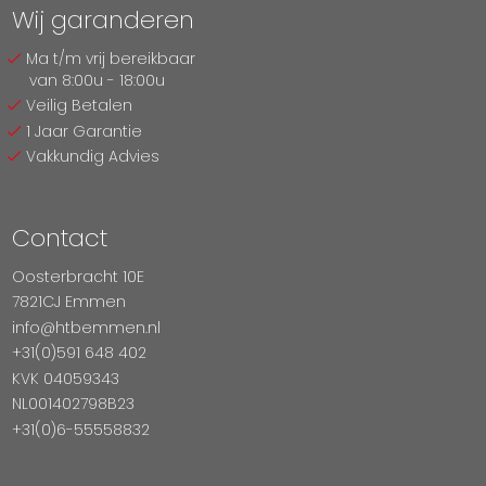
Wij garanderen
Ma t/m vrij bereikbaar
van 8:00u - 18:00u
Veilig Betalen
1 Jaar Garantie
Vakkundig Advies
Contact
Oosterbracht 10E
7821CJ Emmen
info@htbemmen.nl
+31(0)591 648 402
KVK 04059343
NL001402798B23
+31(0)6-55558832