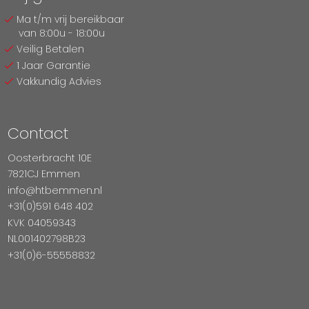
Ma t/m vrij bereikbaar
van 8:00u - 18:00u
Veilig Betalen
1 Jaar Garantie
Vakkundig Advies
Contact
Oosterbracht 10E
7821CJ Emmen
info@htbemmen.nl
+31(0)591 648 402
KVK 04059343
NL001402798B23
+31(0)6-55558832