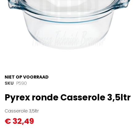
Ga
NIET OP VOORRAAD
naar
SKU
P590
het
Pyrex ronde Casserole 3,5ltr
begin
van
de
Casserole 3,5ltr
afbeeldingen-
€ 32,49
gallerij