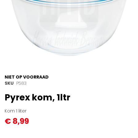
Ga
NIET OP VOORRAAD
naar
SKU
P583
het
Pyrex kom, 1ltr
begin
van
de
Kom 1 liter
afbeeldingen-
€ 8,99
gallerij