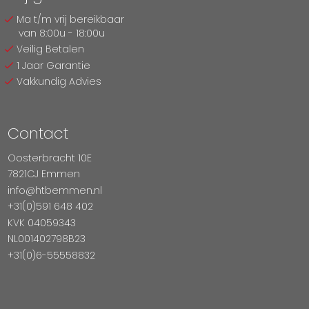
Ma t/m vrij bereikbaar
van 8:00u - 18:00u
Veilig Betalen
1 Jaar Garantie
Vakkundig Advies
Contact
Oosterbracht 10E
7821CJ Emmen
info@htbemmen.nl
+31(0)591 648 402
KVK 04059343
NL001402798B23
+31(0)6-55558832