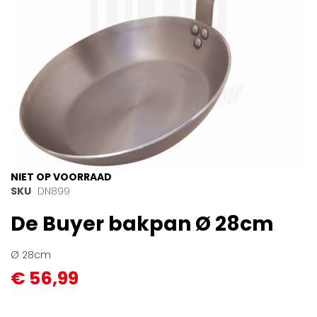
Ga
NIET OP VOORRAAD
naar
SKU
DN899
het
De Buyer bakpan Ø 28cm
begin
van
de
Ø 28cm
afbeeldingen-
€ 56,99
gallerij