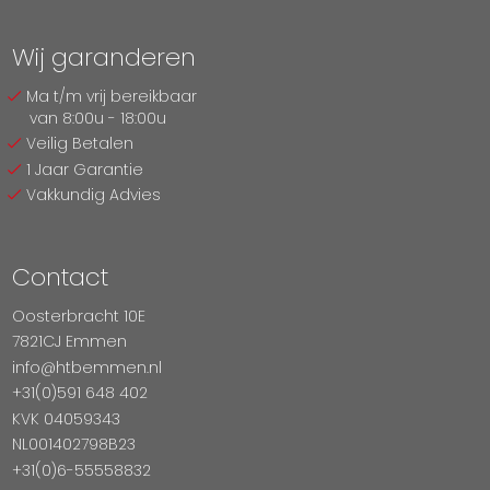
Wij garanderen
Ma t/m vrij bereikbaar
van 8:00u - 18:00u
Veilig Betalen
1 Jaar Garantie
Vakkundig Advies
Contact
Oosterbracht 10E
7821CJ Emmen
info@htbemmen.nl
+31(0)591 648 402
KVK 04059343
NL001402798B23
+31(0)6-55558832