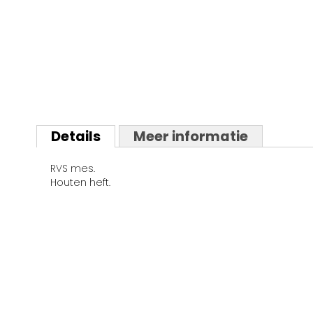
Ga
naar
Details
Meer informatie
het
begin
RVS mes.
van
Houten heft.
de
afbeeldingen-
gallerij