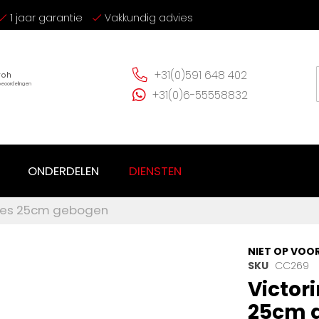
1 jaar garantie
Vakkundig advies
+31(0)591 648 402
+31(0)6-55558832
ONDERDELEN
DIENSTEN
mes 25cm gebogen
NIET OP VOO
SKU
CC269
Victor
25cm 