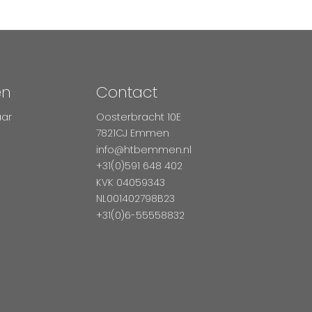
en
Contact
aar
Oosterbracht 10E
7821CJ Emmen
info@htbemmen.nl
+31(0)591 648 402
KVK 04059343
NL001402798B23
+31(0)6-55558832