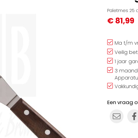
Paletmes 25
€ 81,99
Ma t/m vr
Veilig be
1 jaar ga
3 maand 
Apparatu
Vakkundig
Een vraag o