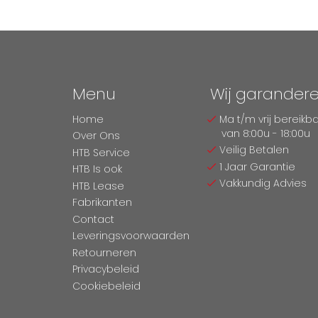
Menu
Wij garander
Home
Ma t/m vrij bereikb
van 8:00u - 18:00u
Over Ons
Veilig Betalen
HTB Service
1 Jaar Garantie
HTB Is ook
Vakkundig Advies
HTB Lease
Fabrikanten
Contact
Leveringsvoorwaarden
Retourneren
Privacybeleid
Cookiebeleid