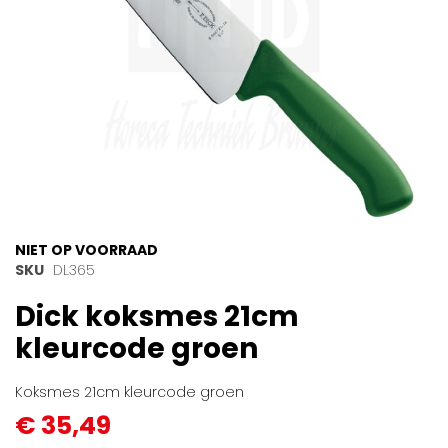
Ga
NIET OP VOORRAAD
naar
SKU
DL365
het
Dick koksmes 21cm
begin
van
kleurcode groen
de
afbeeldingen-
gallerij
Koksmes 21cm kleurcode groen
€ 35,49