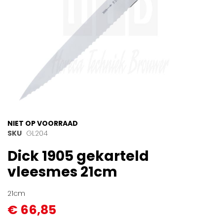
Ga
NIET OP VOORRAAD
naar
SKU
GL204
het
Dick 1905 gekarteld
begin
van
vleesmes 21cm
de
afbeeldingen-
gallerij
21cm
€ 66,85