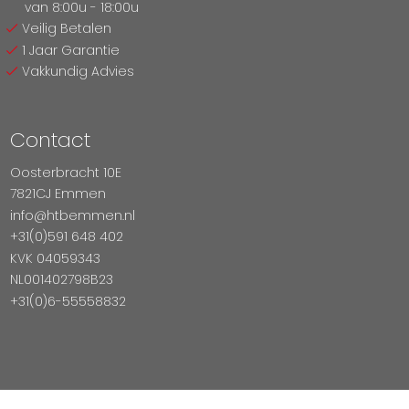
van 8:00u - 18:00u
Veilig Betalen
1 Jaar Garantie
Vakkundig Advies
Contact
Oosterbracht 10E
7821CJ Emmen
info@htbemmen.nl
+31(0)591 648 402
KVK 04059343
NL001402798B23
+31(0)6-55558832
Betaal Veilig Met