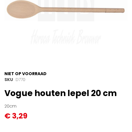
Ga
NIET OP VOORRAAD
naar
SKU
D770
het
Vogue houten lepel 20 cm
begin
van
de
20cm
afbeeldingen-
€ 3,29
gallerij