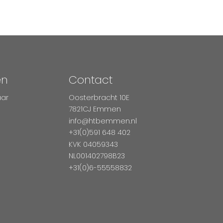
en
Contact
aar
Oosterbracht 10E
7821CJ Emmen
info@htbemmen.nl
+31(0)591 648 402
KVK 04059343
NL001402798B23
+31(0)6-55558832