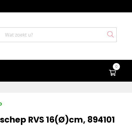
Search
0
Winke
D
rschep RVS 16(Ø)cm, 894101