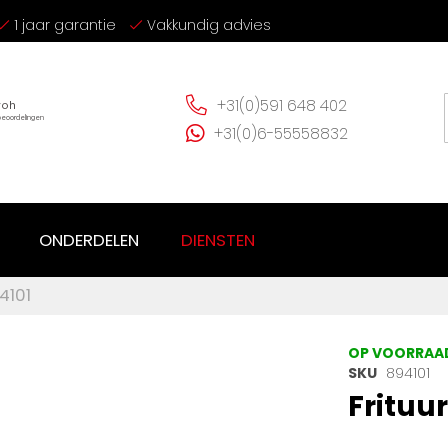
1 jaar garantie
Vakkundig advies
+31(0)591 648 402
+31(0)6-55558832
ONDERDELEN
DIENSTEN
4101
OP VOORRAA
SKU
894101
Frituu