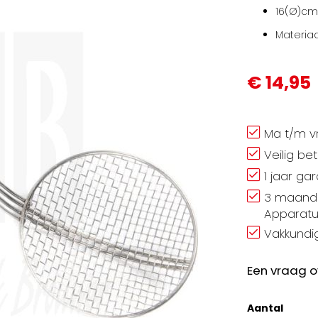
16(Ø)cm
Materiaa
€ 14,95
Ma t/m vr
Veilig be
1 jaar ga
3 maand 
Apparatu
Vakkundig
Een vraag o
Aantal