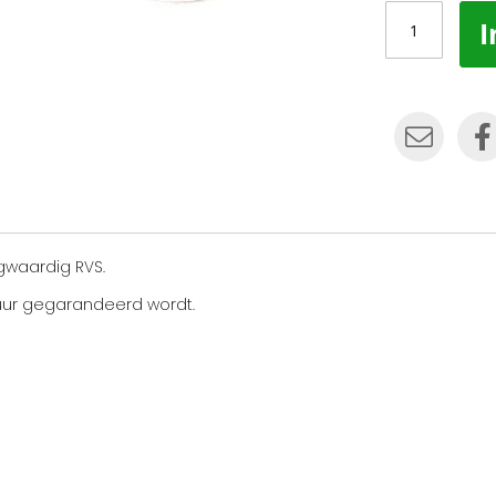
I
gwaardig RVS.
uur gegarandeerd wordt.