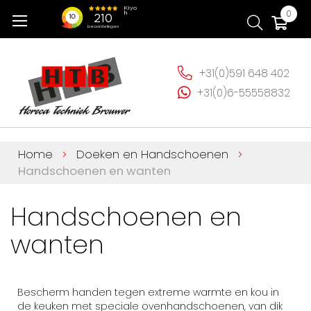
Ga
Wi
0
naar
de
inhoud
+31(0)591 648 402
+31(0)6-55558832
Home
Doeken en Handschoenen
Handschoenen en wanten
Handschoenen en
wanten
Bescherm handen tegen extreme warmte en kou in
de keuken met speciale ovenhandschoenen, van dik