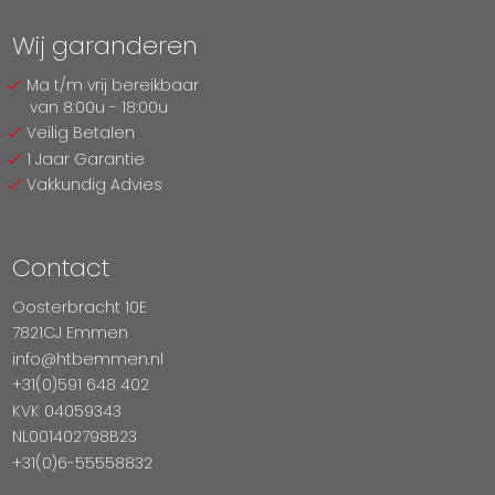
Wij garanderen
Ma t/m vrij bereikbaar
van 8:00u - 18:00u
Veilig Betalen
1 Jaar Garantie
Vakkundig Advies
Contact
Oosterbracht 10E
7821CJ Emmen
info@htbemmen.nl
+31(0)591 648 402
KVK 04059343
NL001402798B23
+31(0)6-55558832