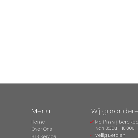
Menu
Wij garander
Home
Ma t/m vrij bereikb
van 8:00u - 18:00u
Over Ons
Veilig Betalen
HTB Service