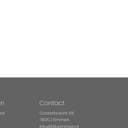
en
Contact
aar
Oosterbracht 10E
7821CJ Emmen
info@htbemmen.nl