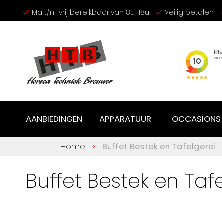
Ga
Ma t/m vrij bereikbaar van 8u-18u
Veilig betalen
naar
de
inhoud
AANBIEDINGEN
APPARATUUR
OCCASIONS
Home
Buffet Bestek en Tafelgerei
Buffet Bestek en Taf