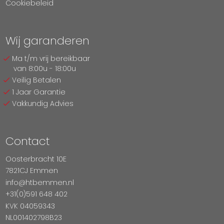
Cookiebeleid
Wij garanderen
Ma t/m vrij bereikbaar
van 8:00u - 18:00u
Veilig Betalen
1 Jaar Garantie
Vakkundig Advies
Contact
Oosterbracht 10E
7821CJ Emmen
info@htbemmen.nl
+31(0)591 648 402
KVK 04059343
NL001402798B23