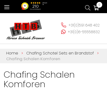
Ga
Wi
0
naar
de
inhoud
+31(0)591 648 402
+31(0)6-55558832
Home
Chafing Schotel Sets en Brandstof
Chafing Schalen Komforen
Chafing Schalen
Komforen