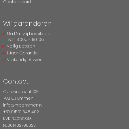
Cookiebeleid
Wij garanderen
Ma t/m vrij bereikbaar
van 8:00u - 18:00u
Veilig Betalen
1 Jaar Garantie
Vakkundig Advies
Contact
Oosterbracht 10E
7821CJ Emmen
info@htbemmen.nl
+31(0)591 648 402
KVK 04059343
NL001402798B23