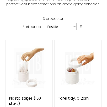
perfect voor benzinestations en afhaalgelegenheden.
3
producten
Van
Sorteer op
hoog
naar
laag
sorteren
Plastic zakjes (160
Tafel tidy, Ø12cm
stuks)