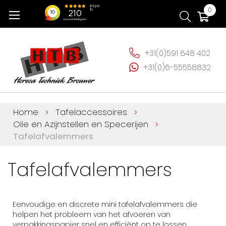
Ga
Wi
0
naar
de
inhoud
+31(0)591 648 402
+31(0)6-55558832
Home
Tafelaccessoires
Olie en Azijnstellen en Specerijen
Tafelafvalemmers
Tafelafvalemmers
Eenvoudige en discrete mini tafelafvalemmers die
helpen het probleem van het afvoeren van
verpakkingspapier snel en efficiënt op te lossen,