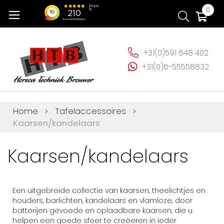
Ga
Wi
0
naar
de
inhoud
+31(0)591 648 402
+31(0)6-55558832
Home
Tafelaccessoires
Kaarsen/kandelaars
Kaarsen/kandelaars
Een uitgebreide collectie van kaarsen, theelichtjes en
houders, barlichten, kandelaars en vlamloze, door
batterijen gevoede en oplaadbare kaarsen, die u
helpen een goede sfeer te creëeren in ieder