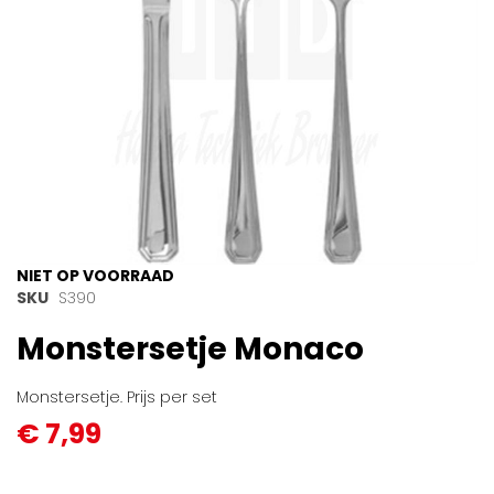
Ga
NIET OP VOORRAAD
naar
SKU
S390
het
Monstersetje Monaco
begin
van
de
Monstersetje. Prijs per set
afbeeldingen-
€ 7,99
gallerij