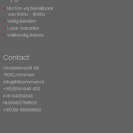
Ma t/m vrij bereikbaar
van 8:00u - 18:00u
Veilig Betalen
1 Jaar Garantie
Vakkundig Advies
Contact
Oosterbracht 10E
7821CJ Emmen
info@htbemmen.nl
+31(0)591 648 402
KVK 04059343
NL001402798B23
+31(0)6-55558832