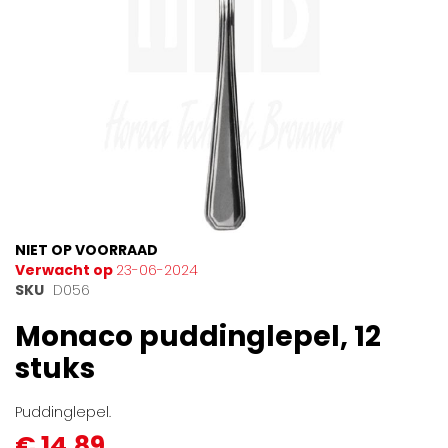
Ga
NIET OP VOORRAAD
naar
Verwacht op
23-06-2024
het
SKU
D056
begin
Monaco puddinglepel, 12
van
de
stuks
afbeeldingen-
gallerij
Puddinglepel.
€ 14,89