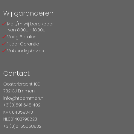
Wij garanderen
Ma t/m vrij bereikbaar
van 8:00u - 18:00u
Veilig Betalen
1 Jaar Garantie
Vakkundig Advies
Contact
Oosterbracht 10E
7821CJ Emmen
info@htbemmen.nl
+31(0)591 648 402
KVK 04059343
NL001402798B23
+31(0)6-55558832