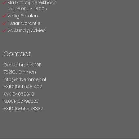
Ma t/m vrij bereikbaar
van 8:00u - 18:00u
Veilig Betalen
1 Jaar Garantie
Vakkundig Advies
Contact
Oosterbracht 10E
7821CJ Emmen
info@htbemmen.nl
+31(0)591 648 402
KVK 04059343
NL001402798B23
+31(0)6-55558832