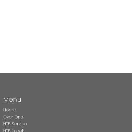
Menu
Home
Over Ons
HTB Service
HTB Is ook