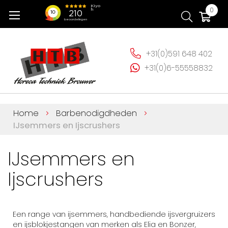
Ga
Wi
0
naar
de
inhoud
+31(0)591 648 402
+31(0)6-55558832
Home
Barbenodigdheden
IJsemmers en Ijscrushers
IJsemmers en
Ijscrushers
Een range van ijsemmers, handbediende ijsvergruizers
en ijsblokjestangen van merken als Elia en Bonzer,