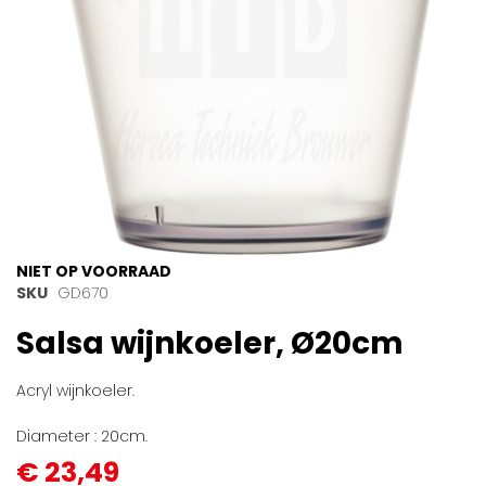
Ga
NIET OP VOORRAAD
naar
SKU
GD670
het
Salsa wijnkoeler, Ø20cm
begin
van
de
Acryl wijnkoeler.
afbeeldingen-
gallerij
Diameter : 20cm.
€ 23,49